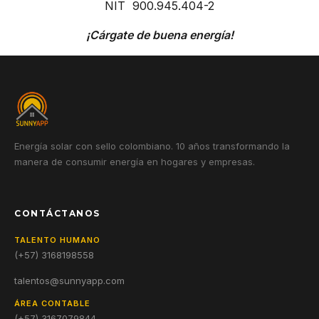
NIT 900.945.404-2
¡Cárgate de buena energía!
Energía solar con sello colombiano. 10 años transformando la
manera de consumir energía en hogares y empresas.
CONTÁCTANOS
TALENTO HUMANO
(+57) 3168198558
talentos@sunnyapp.com
ÁREA CONTABLE
(+57) 3167079844