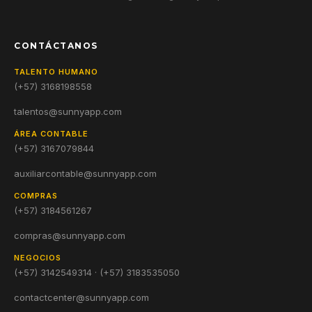
CONTÁCTANOS
TALENTO HUMANO
(+57) 3168198558
talentos@sunnyapp.com
ÁREA CONTABLE
(+57) 3167079844
auxiliarcontable@sunnyapp.com
COMPRAS
(+57) 3184561267
compras@sunnyapp.com
NEGOCIOS
(+57) 3142549314 · (+57) 3183535050
contactcenter@sunnyapp.com