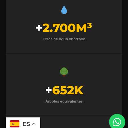
+
2.700M³
Litros de agua ahorrada
+
652K
Árboles equivalentes
ES