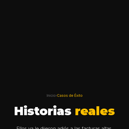
Inicio
›
Casos de Éxito
Historias
reales
Ellos ya le dijeron adiós a las facturas altas.